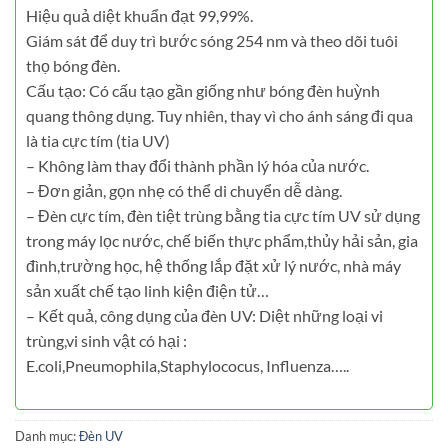
Hiệu quả diệt khuẩn đạt 99,99%.
Giám sát để duy trì bước sóng 254 nm và theo dõi tuôi
thọ bóng đèn.
Cấu tạo: Có cấu tạo gần giống như bóng đèn huỳnh
quang thông dụng. Tuy nhiên, thay vì cho ánh sáng đi qua
là tia cực tím (tia UV)
– Không làm thay đổi thành phần lý hóa của nước.
– Đơn giản, gọn nhẹ có thể di chuyển dễ dàng.
– Đèn cực tím, đèn tiệt trùng bằng tia cực tím UV sử dụng
trong máy lọc nước, chế biến thực phẩm,thủy hải sản, gia
đình,trường học, hệ thống lắp đặt xử lý nước, nhà máy
sản xuất chế tạo linh kiện điện tử…
– Kết quả, công dụng của đèn UV: Diệt những loại vi
trùng,vi sinh vật có hại :
E.coli,Pneumophila,Staphylococus, Influenza…..
Danh mục:
Đèn UV