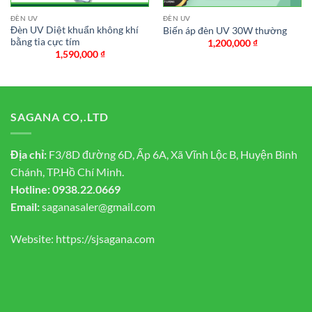
ĐÈN UV
ĐÈN UV
Đèn UV Diệt khuẩn không khí
Biến áp đèn UV 30W thường
bằng tia cực tím
1,200,000
₫
1,590,000
₫
SAGANA CO,.LTD
Địa chỉ:
F3/8D đường 6D, Ấp 6A, Xã Vĩnh Lộc B, Huyện Bình
Chánh, TP.Hồ Chí Minh.
Hotline:
0938.22.0669
Email:
saganasaler@gmail.com
Website:
https://sjsagana.com