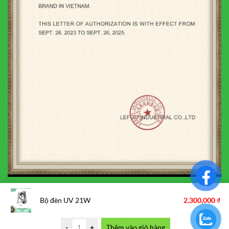
Bộ đèn UV 21W
2,300,000
₫
Visa
PayPal
Stripe
MasterCard
Cash
-
+
Thêm vào giỏ hàng