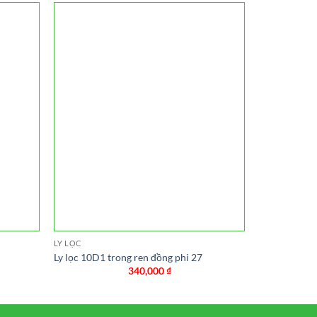
LY LỌC
LY LỌC
Ly lọc 10D1 trong ren đồng phi 27
Ly lọc Bigblu
340,000
₫