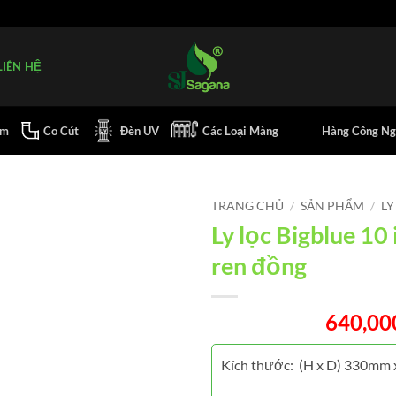
LIÊN HỆ
ơm
Co Cút
Đèn UV
Các Loại Màng
Hàng Công Ng
TRANG CHỦ
/
SẢN PHẨM
/
LY
Ly lọc Bigblue 10 
ren đồng
640,0
Kích thước: (H x D) 330mm