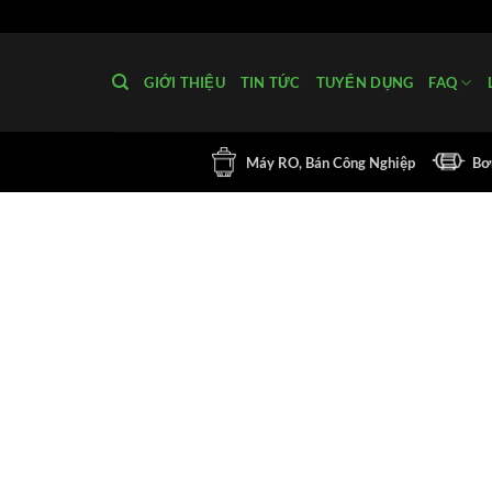
Bỏ
qua
nội
GIỚI THIỆU
TIN TỨC
TUYỂN DỤNG
FAQ
dung
Máy RO, Bán Công Nghiệp
B