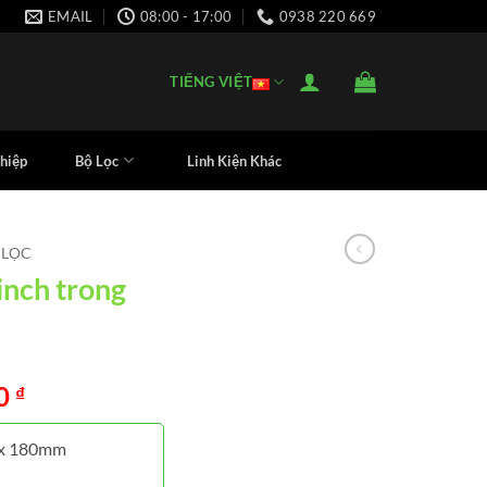
EMAIL
08:00 - 17:00
0938 220 669
TIẾNG VIỆT
hiệp
Bộ Lọc
Linh Kiện Khác
 LỌC
inch trong
00
₫
 x 180mm