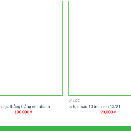
LY LỌC
ch sọc thẳng trắng nối nhanh
Ly lọc màu 10 inch ren 13/21
100,000
₫
90,000
₫