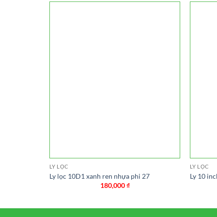
LY LỌC
LY LỌC
Ly lọc 10D1 xanh ren nhựa phi 27
Ly 10 in
180,000
₫