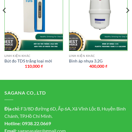
LINH KIỆN KHÁC
LINH KIỆN KHÁC
Bút đo TDS trắng loại mới
Bình áp nhựa 3.2G
110,000
₫
400,000
₫
SAGANA CO,.LTD
Địa chỉ:
F3/8D đường 6D, Ấp 6A, Xã Vĩnh Lộc B, Huyện Bình
Chánh, TP.Hồ Chí Minh.
Hotline:
0938.22.0669
Email:
saganasaler@gmail.com