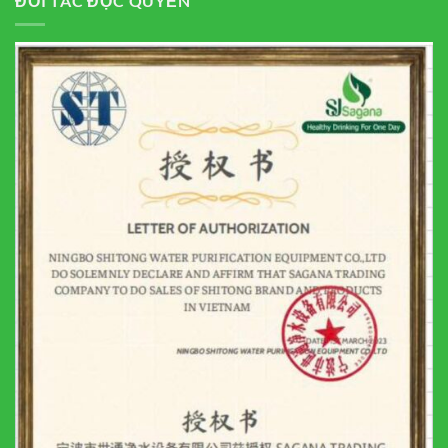
ĐỐI TÁC ĐỘC QUYỀN