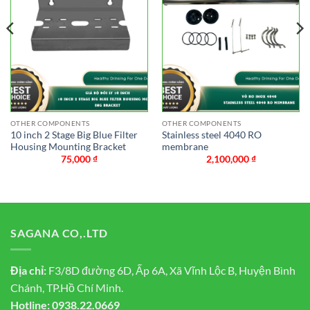
OTHER COMPONENTS
OTHER COMPONENTS
10 inch 2 Stage Big Blue Filter
Stainless steel 4040 RO
Housing Mounting Bracket
membrane
75,000
₫
2,100,000
₫
SAGANA CO,.LTD
Địa chỉ:
F3/8D đường 6D, Ấp 6A, Xã Vĩnh Lộc B, Huyện Bình
Chánh, TP.Hồ Chí Minh.
Hotline:
0938.22.0669