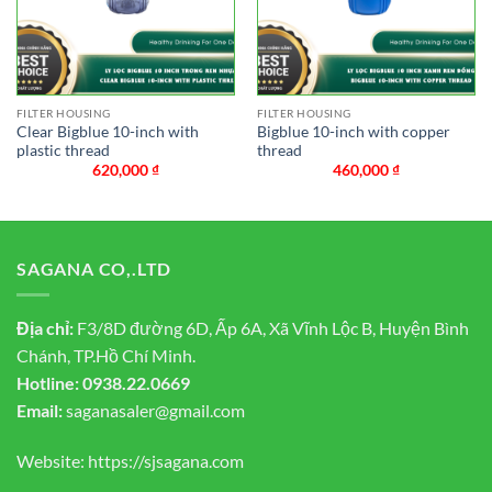
FILTER HOUSING
FILTER HOUSING
Clear Bigblue 10-inch with
Bigblue 10-inch with copper
plastic thread
thread
620,000
₫
460,000
₫
SAGANA CO,.LTD
Địa chỉ:
F3/8D đường 6D, Ấp 6A, Xã Vĩnh Lộc B, Huyện Bình
Chánh, TP.Hồ Chí Minh.
Hotline:
0938.22.0669
Email:
saganasaler@gmail.com
Website:
https://sjsagana.com