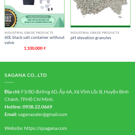
INDUSTRIAL GRADE PRODUCTS
INDUSTRIAL GRADE PRODUCTS
60L black salt container without
pH elevation granules
valve
1,100,000
₫
SAGANA CO,.LTD
Địa chỉ:
F3/8D đường 6D, Ấp 6A, Xã Vĩnh Lộc B, Huyện Bình
Chánh, TP.Hồ Chí Minh.
Hotline:
0938.22.0669
Email:
saganasaler@gmail.com
Website:
https://sjsagana.com