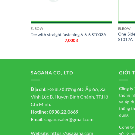
ELBOW
ELBOW
One-Side
7
Tee with straight fastening 6-6-6 ST003A
ST012A
7,000
₫
SAGANA CO,.LTD
GIỚI 
Công t
Địa chỉ:
F3/8D đường 6D, Ấp 6A, Xã
thống n
Vĩnh Lộc B, Huyện Bình Chánh, TP.Hồ
và áp d
Chí Minh.
thống th
Hotline:
0938.22.0669
dụng.
Email:
saganasaler@gmail.com
Công ty
Website:
https://sjsagana.com
xử lý n