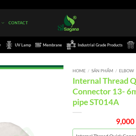
Q
CONTACT
w
UV Lamp
Membrane
Industrial Grade Products
HOME
/
SẢN PHẨM
/
ELBOW
Internal Thread 
Connector 13- 6
pipe ST014A
9,000
Internal Thread Quick Conn