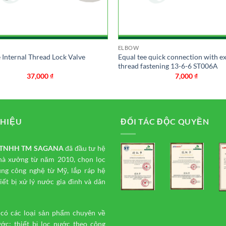
ELBOW
 Internal Thread Lock Valve
Equal tee quick connection with ex
thread fastening 13-6-6 ST006A
37,000
₫
7,000
₫
THIỆU
ĐỐI TÁC ĐỘC QUYỀN
y TNHH TM
SAGANA
đã đầu tư hệ
hà xưởng từ năm 2010, chọn lọc
ụng công nghệ từ Mỹ, lắp ráp hệ
iết bị xử lý nước gia đình và dân
 có các loại sản phẩm chuyên về
ước: thiết bị lọc nước theo công