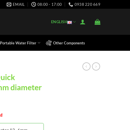
EMAIL
08:00 - 17:00
0938 220 669
ENGLISH
Portable Water Filter
Other Components
Quick
mm diameter
₫
ector 13- 6mm