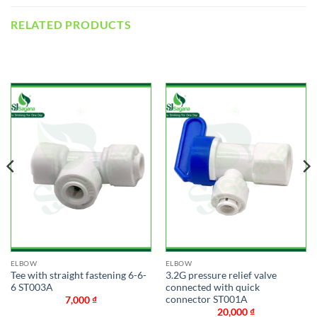
RELATED PRODUCTS
ELBOW
ELBOW
Tee with straight fastening 6-6-
3.2G pressure relief valve
6 ST003A
connected with quick
connector ST001A
7,000
₫
20,000
₫