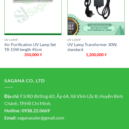
UV LAMP
UV LAMP
Air Purification UV Lamp Set
UV Lamp Transformer 30W,
T8-15W length 45cm
standard
350,000
₫
1,200,000
₫
SAGANA CO,.LTD
Địa chỉ:
F3/8D đường 6D, Ấp 6A, Xã Vĩnh Lộc B, Huyện Bình
Chánh, TP.Hồ Chí Minh.
Hotline:
0938.22.0669
Email:
saganasaler@gmail.com