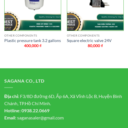
OTHER COMPONENTS
OTHER COMPONENTS
Plastic pressure tank 3.2 gallons
Square electric valve 24V
400,000
₫
80,000
₫
SAGANA CO,.LTD
Địa chỉ:
F3/8D đường 6D, Ấp 6A, Xã Vĩnh Lộc B, Huyện Bình
Chánh, TP.Hồ Chí Minh.
Hotline:
0938.22.0669
Email:
saganasaler@gmail.com