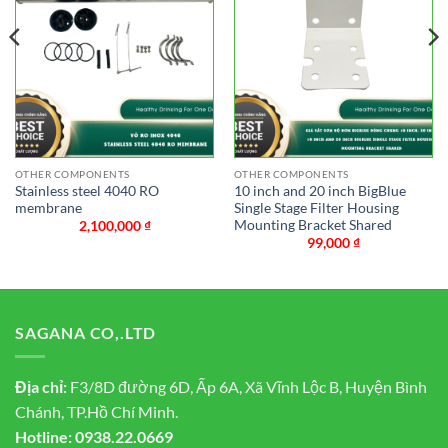
OTHER COMPONENTS
OTHER COMPONENTS
Stainless steel 4040 RO
10 inch and 20 inch BigBlue
membrane
Single Stage Filter Housing
Mounting Bracket Shared
2,100,000
₫
99,000
₫
SAGANA CO,.LTD
Địa chỉ:
F3/8D đường 6D, Ấp 6A, Xã Vĩnh Lộc B, Huyện Bình
Chánh, TP.Hồ Chí Minh.
Hotline:
0938.22.0669