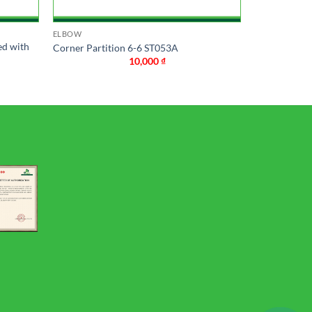
ELBOW
ed with
Corner Partition 6-6 ST053A
10,000
₫