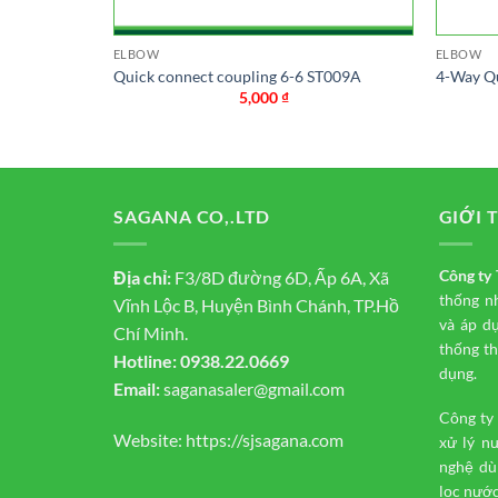
ELBOW
ELBOW
tening ST017A
Quick connect coupling 6-6 ST009A
4-Way Q
5,000
₫
SAGANA CO,.LTD
GIỚI 
Công t
Địa chỉ:
F3/8D đường 6D, Ấp 6A, Xã
thống n
Vĩnh Lộc B, Huyện Bình Chánh, TP.Hồ
và áp d
Chí Minh.
thống th
Hotline:
0938.22.0669
dụng.
Email:
saganasaler@gmail.com
Công ty
Website:
https://sjsagana.com
xử lý n
nghệ dù
lọc nước