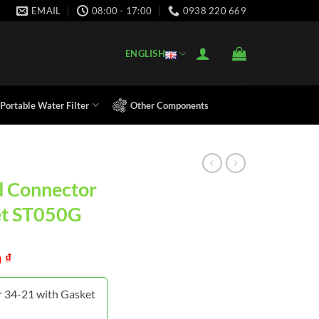
EMAIL
08:00 - 17:00
0938 220 669
ENGLISH
Portable Water Filter
Other Components
d Connector
et ST050G
0
₫
r 34-21 with Gasket