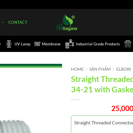
Q
CONTACT
w
UV Lamp
Membrane
Industrial Grade Products
HOME
/
SẢN PHẨM
/
ELBOW
Straight Threade
34-21 with Gask
25,00
Straight Threaded Connecto