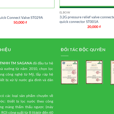
ELBOW
3.2G pressure relief valve connect
uick Connect Valve ST029A
quick connector ST001A
50,000
₫
20,000
₫
THIỆU
ĐỐI TÁC ĐỘC QUYỀN
y TNHH TM
SAGANA
đã đầu tư hệ
hà xưởng từ năm 2010, chọn lọc
ụng công nghệ từ Mỹ, lắp ráp hệ
iết bị xử lý nước gia đình và dân
 có các loại sản phẩm chuyên về
ước: thiết bị lọc nước theo công
ng màng thẩm thấu ngược (máy
 RO) công suất từ 8 lít/giờ đến 60