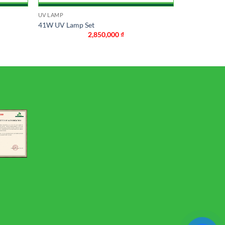
UV LAMP
41W UV Lamp Set
2,850,000
₫