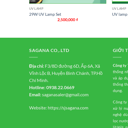
UV LAMP
UV LAMP
29W UV Lamp Set
UV lamp f
2,500,000
₫
SAGANA CO,.LTD
GIỚI 
Công t
Địa chỉ:
F3/8D đường 6D, Ấp 6A, Xã
thống n
Vĩnh Lộc B, Huyện Bình Chánh, TP.Hồ
và áp d
Chí Minh.
thống th
Hotline:
0938.22.0669
dụng.
Email:
saganasaler@gmail.com
Công ty
Website:
https://sjsagana.com
xử lý n
nghệ dù
lọc nước
lít/giờ,