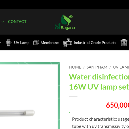
Q
CONTACT
w
UV Lamp
Membrane
Industrial Grade Products
HOME
/
SẢN PHẨM
/
UV LAM
Water disinfectio
16W UV lamp set
650,0
Product characteristic: usage
tube with uv transmissivity