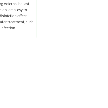
g external ballast,
ion lamp. esy to
isinfction effect.
water treatment, such
infection