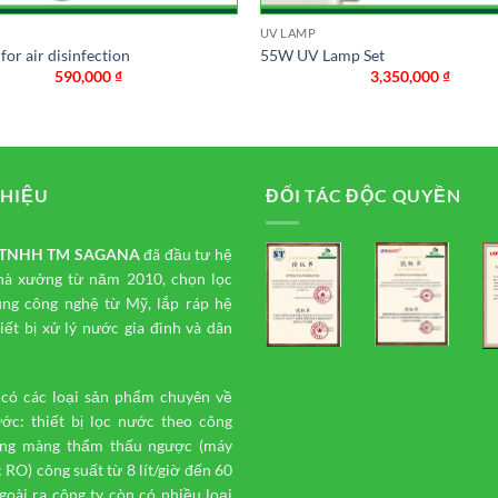
UV LAMP
or air disinfection
55W UV Lamp Set
590,000
₫
3,350,000
₫
THIỆU
ĐỐI TÁC ĐỘC QUYỀN
y TNHH TM
SAGANA
đã đầu tư hệ
hà xưởng từ năm 2010, chọn lọc
ụng công nghệ từ Mỹ, lắp ráp hệ
iết bị xử lý nước gia đình và dân
 có các loại sản phẩm chuyên về
ước: thiết bị lọc nước theo công
ng màng thẩm thấu ngược (máy
 RO) công suất từ 8 lít/giờ đến 60
 ngoài ra công ty còn có nhiều loại