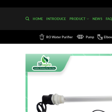
Skip
to
content
HOME
INTRODUCE
PRODUCT
NEWS
FA
RO Water Purifier
Pump
Elbo