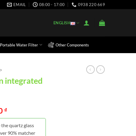
EMAIL
08:00 - 17:00
0938 220 669
ENGLISH
Portable Water Filter
Other Components
P
n integrated
00
₫
 the quartz glass
 over 90% matcher