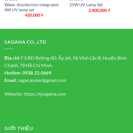
Water disinfection integrated
25W UV Lamp Set
6W UV lamp set
2,400,000
₫
420,000
₫
SAGANA CO,.LTD
Địa chỉ:
F3/8D đường 6D, Ấp 6A, Xã Vĩnh Lộc B, Huyện Bình
Chánh, TP.Hồ Chí Minh.
Hotline:
0938.22.0669
Email:
saganasaler@gmail.com
Website:
https://sjsagana.com
GIỚI THIỆU