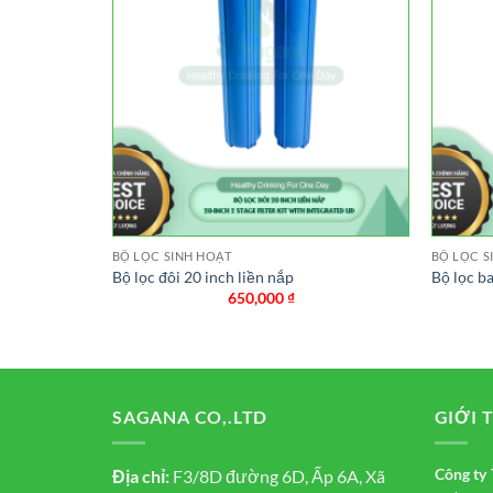
BỘ LỌC SINH HOẠT
BỘ LỌC S
J-20AX
Bộ lọc đôi 20 inch liền nắp
Bộ lọc b
650,000
₫
SAGANA CO,.LTD
GIỚI 
Công t
Địa chỉ:
F3/8D đường 6D, Ấp 6A, Xã