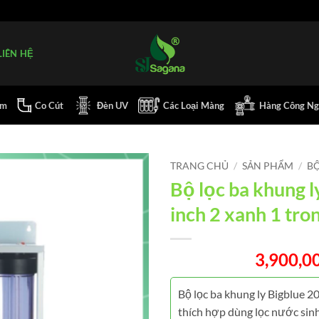
LIÊN HỆ
ơm
Co Cút
Đèn UV
Các Loại Màng
Hàng Công Ng
TRANG CHỦ
/
SẢN PHẨM
/
BỘ
Bộ lọc ba khung l
inch 2 xanh 1 tro
3,900,0
Bộ lọc ba khung ly Bigblue 20
thích hợp dùng lọc nước sin