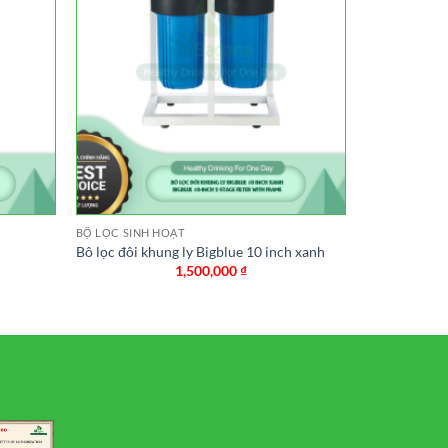
BỘ LỌC SINH HOẠT
Bô lọc đôi khung ly Bigblue 10 inch xanh
1,500,000
₫