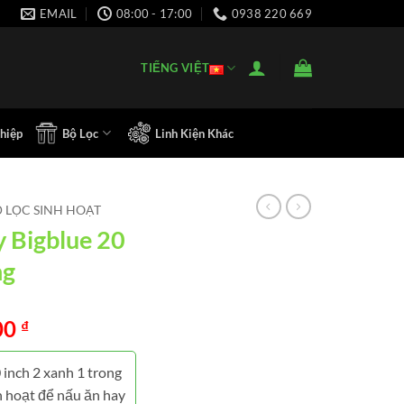
EMAIL
08:00 - 17:00
0938 220 669
TIẾNG VIỆT
hiệp
Bộ Lọc
Linh Kiện Khác
 LỌC SINH HOẠT
y Bigblue 20
ng
00
₫
 inch 2 xanh 1 trong
h hoạt để nấu ăn hay