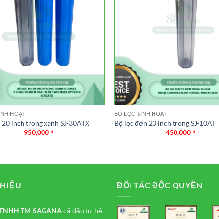
INH HOẠT
BỘ LỌC SINH HOẠT
a 20 inch trong xanh SJ-30ATX
Bộ lọc đơn 20 inch trong SJ-10AT
950,000
₫
450,000
₫
THIỆU
ĐỐI TÁC ĐỘC QUYỀN
y TNHH TM
SAGANA
đã đầu tư hệ