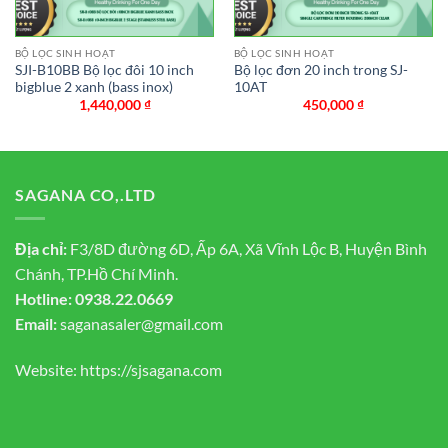
BỘ LỌC SINH HOẠT
BỘ LỌC SINH HOẠT
SJI-B10BB Bộ lọc đôi 10 inch
Bộ lọc đơn 20 inch trong SJ-
bigblue 2 xanh (bass inox)
10AT
1,440,000
₫
450,000
₫
SAGANA CO,.LTD
Địa chỉ:
F3/8D đường 6D, Ấp 6A, Xã Vĩnh Lộc B, Huyện Bình
Chánh, TP.Hồ Chí Minh.
Hotline:
0938.22.0669
Email:
saganasaler@gmail.com
Website:
https://sjsagana.com