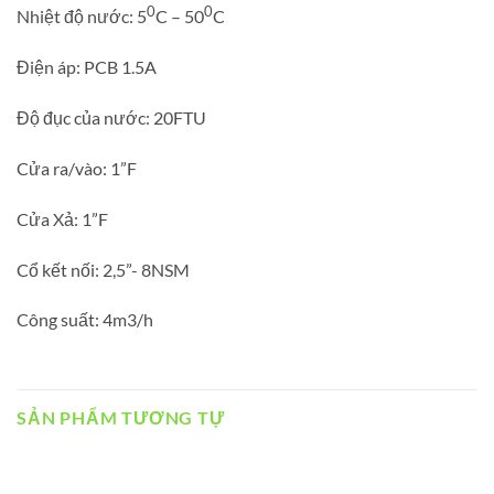
0
0
Nhiệt độ nước: 5
C – 50
C
Điện áp: PCB 1.5A
Độ đục của nước: 20FTU
Cửa ra/vào: 1”F
Cửa Xả: 1”F
Cổ kết nối: 2,5”- 8NSM
Công suất: 4m3/h
SẢN PHẨM TƯƠNG TỰ