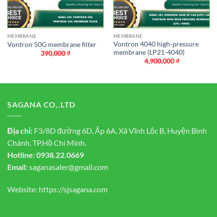
MEMBRANE
MEMBRANE
Vontron 4040 high-pressure
Vontron 50G membrane filter
membrane (LP21-4040)
390,000
₫
4,900,000
₫
SAGANA CO,.LTD
Địa chỉ:
F3/8D đường 6D, Ấp 6A, Xã Vĩnh Lộc B, Huyện Bình
Chánh, TP.Hồ Chí Minh.
Hotline:
0938.22.0669
Email:
saganasaler@gmail.com
Website:
https://sjsagana.com