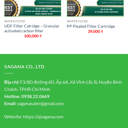
WATER FILTER
WATER FILTER
UDF Filter Catridge – Granular
PP Pleated Filter Cartridge
activated carbon filter
39,000
₫
100,000
₫
SAGANA CO,.LTD
Địa chỉ:
F3/8D đường 6D, Ấp 6A, Xã Vĩnh Lộc B, Huyện Bình
Chánh, TP.Hồ Chí Minh.
Hotline:
0938.22.0669
Email:
saganasaler@gmail.com
Website:
https://sjsagana.com