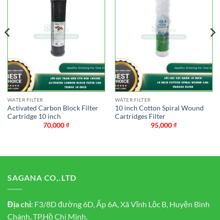
WATER FILTER
WATER FILTER
Activated Carbon Block Filter
10 inch Cotton Spiral Wound
Cartridge 10 inch
Cartridges Filter
70,000
₫
95,000
₫
SAGANA CO,.LTD
Địa chỉ:
F3/8D đường 6D, Ấp 6A, Xã Vĩnh Lộc B, Huyện Bình
Chánh, TP.Hồ Chí Minh.