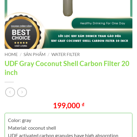
HOME
/
SẢN PHẨM
/
WATER FILTER
UDF Gray Coconut Shell Carbon Filter 20
inch
199,000
₫
Color: gray
Material: coconut shell
UDF activated carbon granules have high absorption