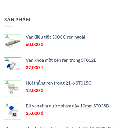
SẢN PHẨM
Van điều tiết 300CC ren ngoài
60,000
₫
Van khóa một bên ren trong ST012B
37,000
₫
Nối thẳng ren trong 21-6 ST015C
12,000
₫
Bộ van chia nước nhựa dây 10mm ST038B
35,000
₫