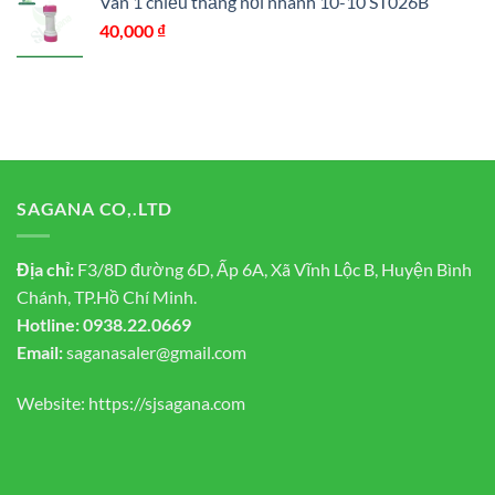
Van 1 chiều thẳng nối nhanh 10-10 ST026B
40,000
₫
SAGANA CO,.LTD
Địa chỉ:
F3/8D đường 6D, Ấp 6A, Xã Vĩnh Lộc B, Huyện Bình
Chánh, TP.Hồ Chí Minh.
Hotline:
0938.22.0669
Email:
saganasaler@gmail.com
Website:
https://sjsagana.com