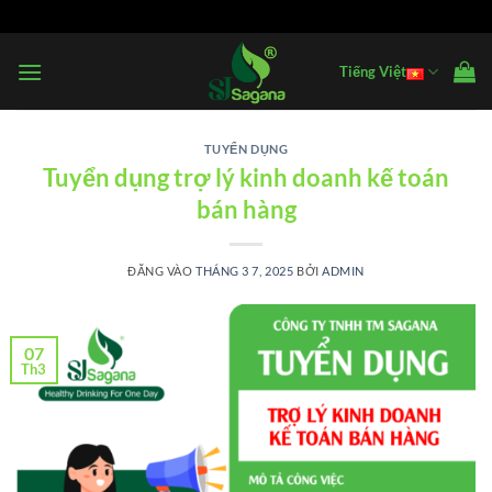
Bỏ
qua
nội
Tiếng Việt
dung
TUYỂN DỤNG
Tuyển dụng trợ lý kinh doanh kế toán
bán hàng
ĐĂNG VÀO
THÁNG 3 7, 2025
BỞI
ADMIN
07
Th3