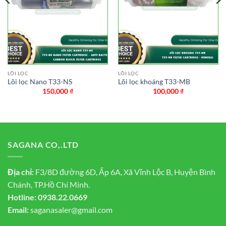
LÕI LỌC
LÕI LỌC
Lõi lọc Nano T33-NS
Lõi lọc khoáng T33-MB
150,000
₫
100,000
₫
SAGANA CO,.LTD
Địa chỉ:
F3/8D đường 6D, Ấp 6A, Xã Vĩnh Lộc B, Huyện Bình
Chánh, TP.Hồ Chí Minh.
Hotline:
0938.22.0669
Email:
saganasaler@gmail.com