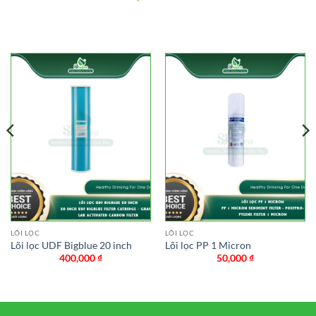
LÕI LỌC
LÕI LỌC
Lõi lọc UDF Bigblue 20 inch
Lõi lọc PP 1 Micron
400,000
₫
50,000
₫