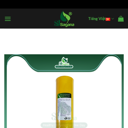
Bỏ
qua
nội
Tiếng Việt
dung