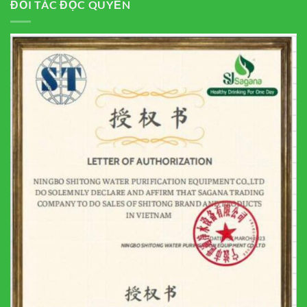
ĐỐI TÁC ĐỘC QUYỀN