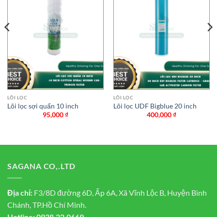
LÕI LỌC
LÕI LỌC
Lõi lọc sợi quấn 10 inch
Lõi lọc UDF Bigblue 20 inch
95,000
₫
400,000
₫
SAGANA CO,.LTD
Địa chỉ:
F3/8D đường 6D, Ấp 6A, Xã Vĩnh Lộc B, Huyện Bình
Chánh, TP.Hồ Chí Minh.
Hotline:
0938.22.0669